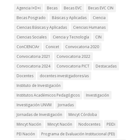
Agencia I+D+i
Becas
Becas EVC
Becas EVC CIN
Becas Posgrado
Básicas y Aplicadas
Ciencia
Ciencias Básicas y Aplicadas
Ciencias Humanas
Ciencias Sociales
Ciencia y Tecnología
CIN
ConCIENCIAr
Conicet
Convocatoria 2020
Convocatoria 2021
Convocatoria 2022
Convocatoria 2024
Convocatoria PICT
Destacadas
Docentes
docentes investigadores/as
Instituto de Investigación
Institutos Académicos Pedagógicos
Investigación
Investigación UNVM
Jornadas
Jornadas de Investigación
Mincyt Córdoba
Mincyt Nación
Mincyt Nación
Nodocentes
PEIDi
PEI Nación
Programa de Evaluación Institucional (PEI)