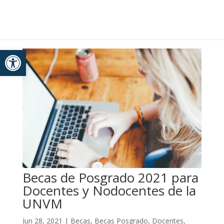
Portal de Noticias
Skip
to
content
Abrir barra de herramientas
Becas de Posgrado 2021 para
Docentes y Nodocentes de la
UNVM
Jun 28, 2021
|
Becas
,
Becas Posgrado
,
Docentes
,