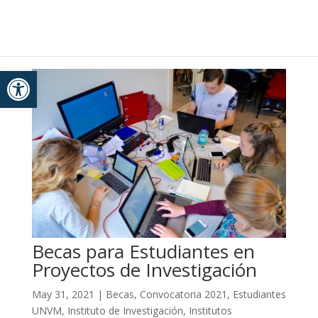
Portal de Noticias
Skip
to
content
Abrir barra de herramientas
Becas para Estudiantes en
Proyectos de Investigación
May 31, 2021
|
Becas
,
Convocatoria 2021
,
Estudiantes
UNVM
,
Instituto de Investigación
,
Institutos