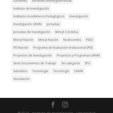
Docentes
docentes investigadores/as
Instituto de Investigación
Institutos Académicos Pedagógicos
Investigación
Investigación UNVM
Jornadas
Jornadas de Investigación
Mincyt Córdoba
Mincyt Nación
Mincyt Nación
Nodocentes
PEIDi
PEI Nación
Programa de Evaluación Institucional (PEI)
Proyectos de Investigación
Proyectos y Programas UNVM
Serie Documentos de Trabajo
Sin categoría
SPU
Subsidios
Tecnología
Tecnología
UNVM
Vinculación
@2024 - Instituto de Investigación - Universidad