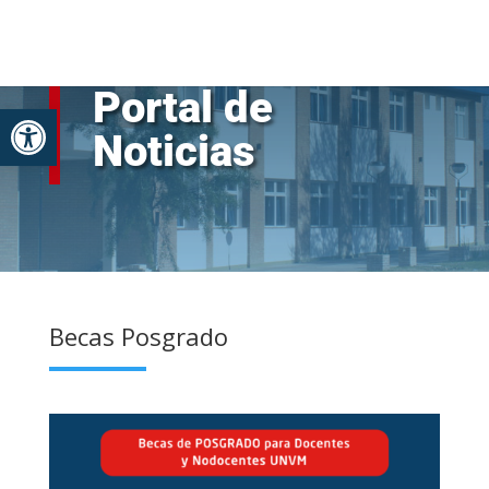
Skip
to
content
Portal de
Abrir barra de herramientas
Noticias
Becas Posgrado