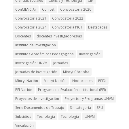
Ciencias Sociales
Ciencia y Tecnología
CIN
ConCIENCIAr
Conicet
Convocatoria 2020
Convocatoria 2021
Convocatoria 2022
Convocatoria 2024
Convocatoria PICT
Destacadas
Docentes
docentes investigadores/as
Instituto de Investigación
Institutos Académicos Pedagógicos
Investigación
Investigación UNVM
Jornadas
Jornadas de Investigación
Mincyt Córdoba
Mincyt Nación
Mincyt Nación
Nodocentes
PEIDi
PEI Nación
Programa de Evaluación Institucional (PEI)
Proyectos de Investigación
Proyectos y Programas UNVM
Serie Documentos de Trabajo
Sin categoría
SPU
Subsidios
Tecnología
Tecnología
UNVM
Vinculación