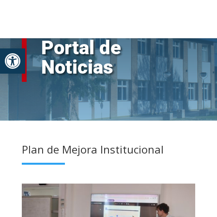
Skip
to
content
Portal de
Abrir barra de herramientas
Noticias
Plan de Mejora Institucional