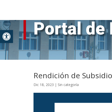
Skip
to
content
Portal de 
Abrir barra de herramientas
Rendición de Subsidi
Dic 18, 2023
|
Sin categoría